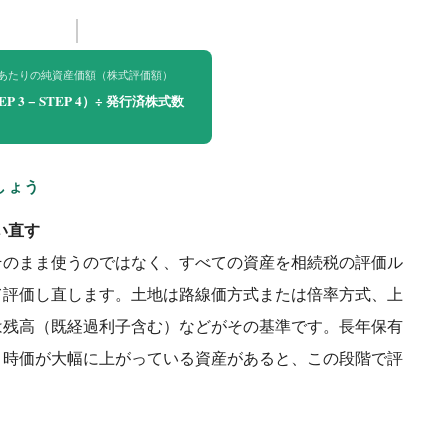
株あたりの純資産価額（株式評価額）
EP 3 − STEP 4）÷ 発行済株式数
しょう
い直す
そのまま使うのではなく、すべての資産を相続税の評価ル
て評価し直します。土地は路線価方式または倍率方式、上
は残高（既経過利子含む）などがその基準です。長年保有
り時価が大幅に上がっている資産があると、この段階で評