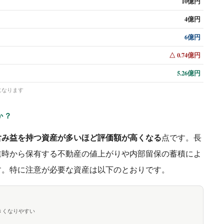
10億円
4億円
6億円
△ 0.74億円
5.26億円
になります
か？
含み益を持つ資産が多いほど評価額が高くなる
点です。長
業時から保有する不動産の値上がりや内部留保の蓄積によ
す。特に注意が必要な資産は以下のとおりです。
きくなりやすい