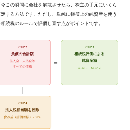
「今この瞬間に会社を解散させたら、株主の手元にいくら
算定する方法です。ただし、単純に帳簿上の純資産を使う
を相続税のルールで評価し直す点がポイントです。
STEP 2
STEP 3
負債の合計額
相続税評価による
純資産額
＝
借入金・未払金等
すべての債務
STEP 1 − STEP 2
STEP 4
法人税相当額を控除
含み益（評価差額）× 37%