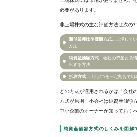
必要があります。
非上場株式の主な評価方法は次の3
類似業種比準価額方式
…上場してい
方法
純資産価額方式
…会社の資産と負債
出する方法
折衷方式
…上記2つを一定割合で組
どの方式が適用されるかは「会社
方式が原則、小会社は純資産価額
中小企業のオーナーが知っておく
純資産価額方式のしくみを図解