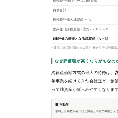
相続税評価額ベースの総資産
負債合計
相続税評価の純資産 ＝ A
含み益（評価差額 2億円）× 37% ＝ B
1株評価の基礎となる純資産（A－B）
※ 発行済株式数で割った金額が1株あたりの評価額
なぜ評価額が高くなりがちなの
純資産価額方式の最大の特徴は、
年事業を続けてきた会社ほど、創
って純資産が膨らみやすくなりま
🏢 不動産
取得から年数が経つほど簿価と時価の乖離が大